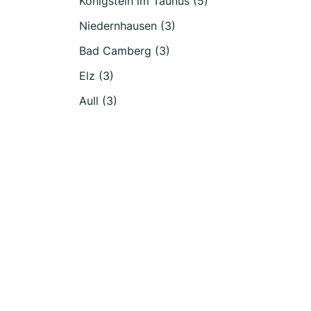
Königstein im Taunus (5)
Niedernhausen (3)
Bad Camberg (3)
Elz (3)
Aull (3)