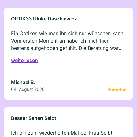
OPTIK33 Ulrike Daszkiewicz
Ein Optiker, wie man ihn sich nur wünschen kann!
Vom ersten Moment an habe ich mich hier
bestens aufgehoben gefühlt. Die Beratung war
außergewöhnlich kompetent, ehrlich und vor
weiterlesen
allem auf meine persönlichen Bedürfnisse
abgestimmt. Es wurde sich sehr viel Zeit
genommen, ohne jeden Verkaufsdruck.
Michael B.
Stattdessen hatte ich jederzeit das Gefühl, dass
04. August 2026
ausschließlich die beste Lösung für mich gesucht
wurde. Die Sehstärkenbestimmung erfolgte
äußerst sorgfältig und professionell.
Besser Sehen Seibt
Ich bin zum wiederholten Mal bei Frau Seibt