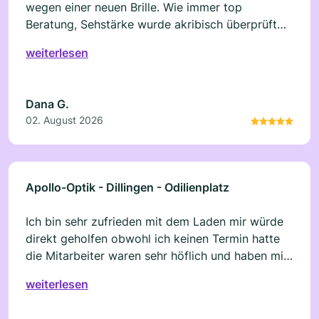
wegen einer neuen Brille. Wie immer top
Beratung, Sehstärke wurde akribisch überprüft
und perfekt angepasst. Man fühlt sich direkt
weiterlesen
super aufgehoben. Ihre freundliche und positive
Ausstrahlung haben die zwei Termine(Beratung
und Anpassung der Brille) perfekt abgerundet.
Dana G.
Ich komme gern wieder! Alles Gutet! Weiter so!!!
02. August 2026
Apollo-Optik - Dillingen - Odilienplatz
Ich bin sehr zufrieden mit dem Laden mir würde
direkt geholfen obwohl ich keinen Termin hatte
die Mitarbeiter waren sehr höflich und haben mir
alles genau erklärt und jede Frage genau
weiterlesen
beantwortet 10/10