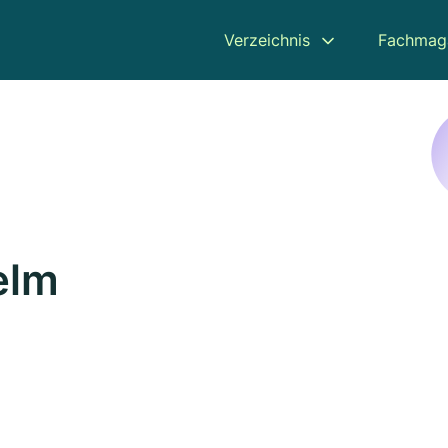
Verzeichnis
Fachmag
elm