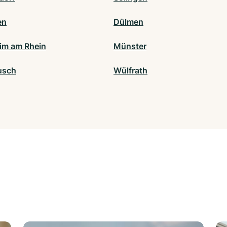
en
Dülmen
m am Rhein
Münster
usch
Wülfrath