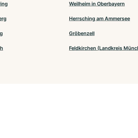
ing
Weilheim in Oberbayern
erg
Herrsching am Ammersee
ng
Gröbenzell
ch
Feldkirchen (Landkreis Münc