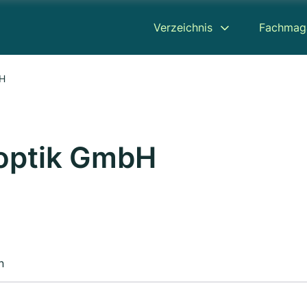
Verzeichnis
Fachmag
bH
noptik GmbH
n