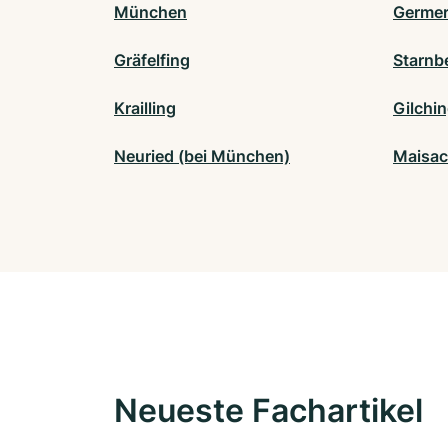
München
Germer
Gräfelfing
Starnb
Krailling
Gilchi
Neuried (bei München)
Maisa
Neueste Fachartikel