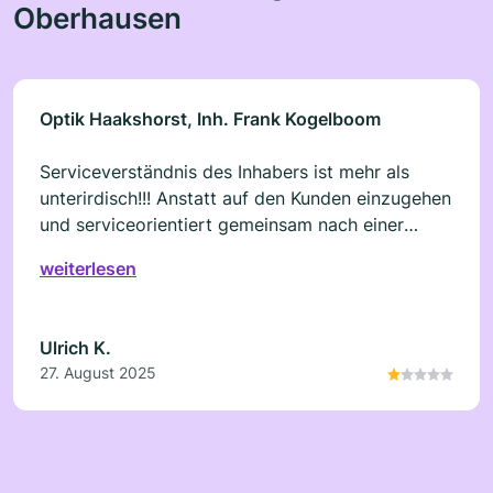
Oberhausen
Optik Haakshorst, Inh. Frank Kogelboom
Serviceverständnis des Inhabers ist mehr als
unterirdisch!!! Anstatt auf den Kunden einzugehen
und serviceorientiert gemeinsam nach einer
Lösung zu suchen, wird man unter Androhung die
weiterlesen
Security zu rufen und unter unerhörtem Geschrei
des Inhabers des Ladens verwiesen!!! Sehr
bedenkliches Verhalten! Offensichtlich keinerlei
Ulrich K.
Interesse an Kundenservice! Menschlich unter
27. August 2025
aller Würde!!! So geht man nicht mit Kunden um!!!
Keinerlei Empfehlung!!! Minus fünf von fünf
Sternen!!!