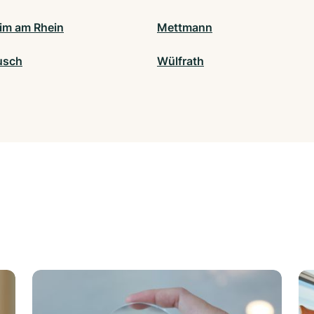
m am Rhein
Mettmann
usch
Wülfrath