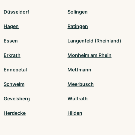
Düsseldorf
Solingen
Hagen
Ratingen
Essen
Langenfeld (Rheinland)
Erkrath
Monheim am Rhein
Ennepetal
Mettmann
Schwelm
Meerbusch
Gevelsberg
Wülfrath
Herdecke
Hilden