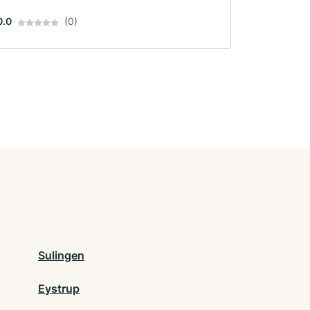
0.0
(0)
Sulingen
Eystrup