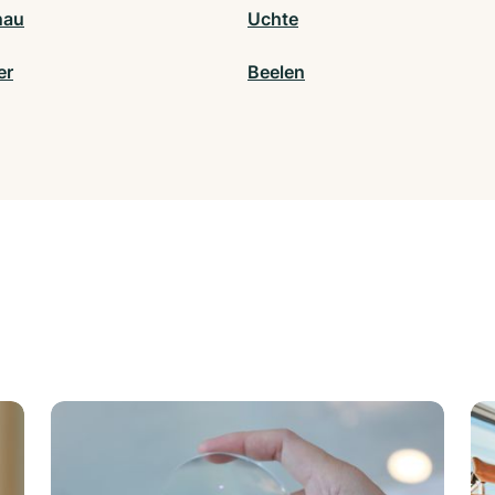
nau
Uchte
er
Beelen