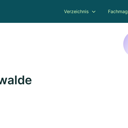
Verzeichnis
Fachmag
swalde