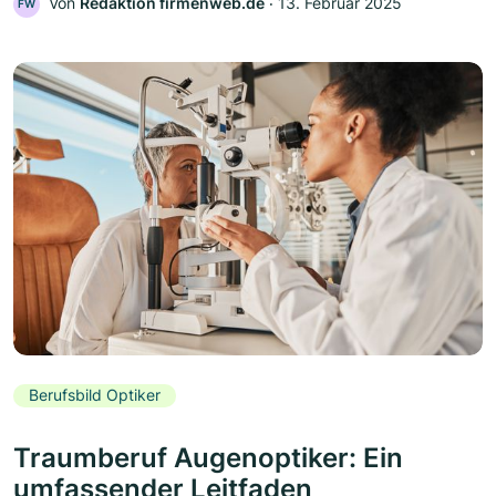
Von
Redaktion firmenweb.de
‧
13. Februar 2025
FW
Berufsbild Optiker
Traumberuf Augenoptiker: Ein
umfassender Leitfaden