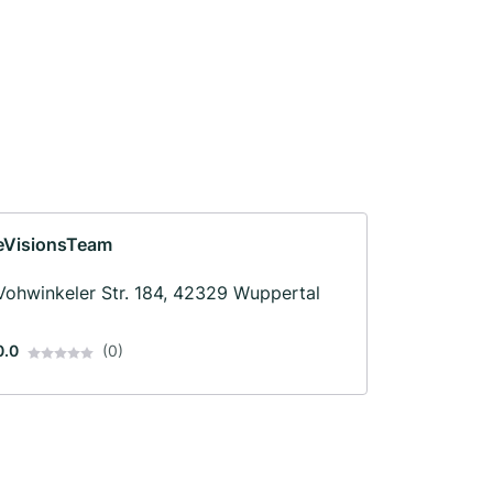
eVisionsTeam
Vohwinkeler Str. 184, 42329 Wuppertal
0.0
(0)