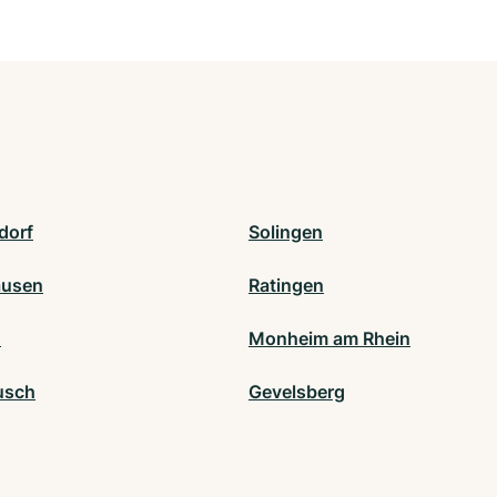
dorf
Solingen
ausen
Ratingen
h
Monheim am Rhein
usch
Gevelsberg