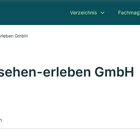
Verzeichnis
Fachmag
erleben GmbH
sehen-erleben GmbH
n