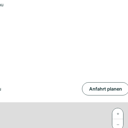
au
u
Anfahrt planen
+
−