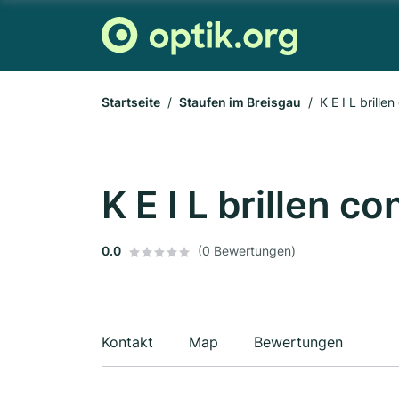
Startseite
Staufen im Breisgau
K E I L brille
K E I L brillen c
0.0
(0 Bewertungen)
Kontakt
Map
Bewertungen