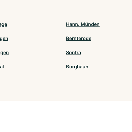
ege
Hann. Münden
agen
Bernterode
ngen
Sontra
al
Burghaun