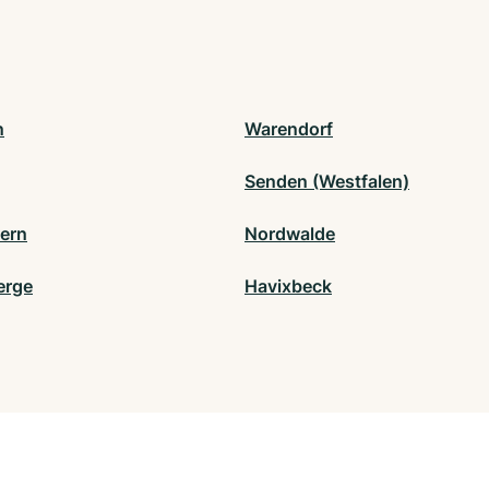
n
Warendorf
Senden (Westfalen)
ern
Nordwalde
erge
Havixbeck