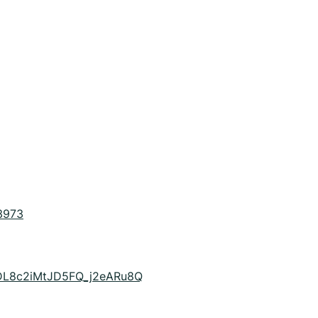
3973
CDL8c2iMtJD5FQ_j2eARu8Q