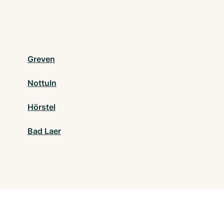
Greven
Nottuln
Hörstel
Bad Laer