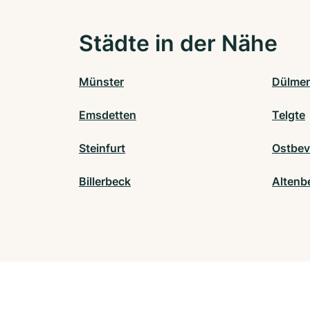
Städte in der Nähe
Münster
Dülme
Emsdetten
Telgte
Steinfurt
Ostbev
Billerbeck
Altenb