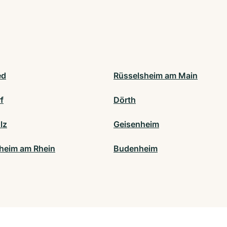
ed
Rüsselsheim am Main
f
Dörth
lz
Geisenheim
heim am Rhein
Budenheim