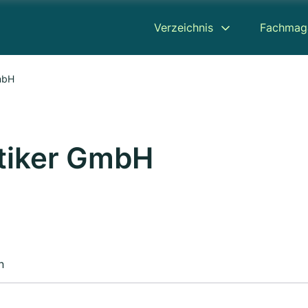
Verzeichnis
Fachmag
GmbH
ptiker GmbH
n