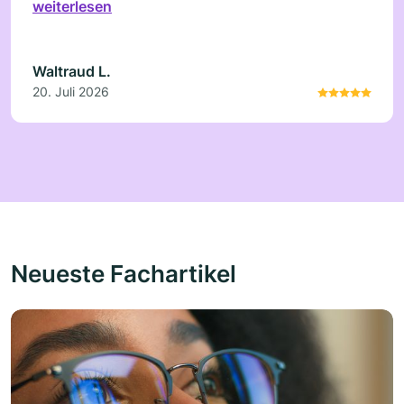
weiterlesen
dahin gehen.
Waltraud L.
20. Juli 2026
Neueste Fachartikel