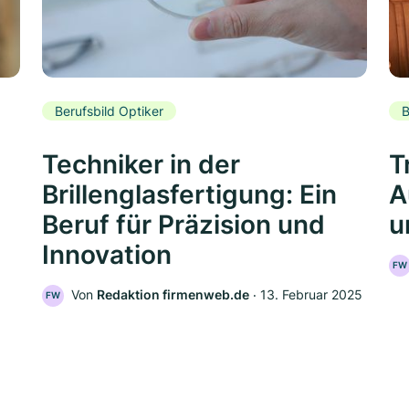
Berufsbild Optiker
B
Techniker in der
T
Brillenglasfertigung: Ein
A
Beruf für Präzision und
u
Innovation
FW
Von
Redaktion firmenweb.de
‧
13. Februar 2025
FW