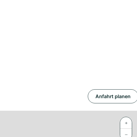
Anfahrt planen
+
−