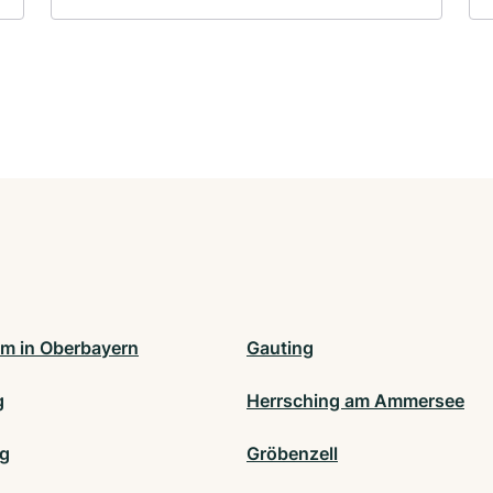
im in Oberbayern
Gauting
g
Herrsching am Ammersee
ng
Gröbenzell