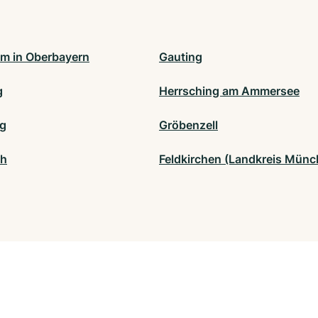
im in Oberbayern
Gauting
g
Herrsching am Ammersee
ng
Gröbenzell
ch
Feldkirchen (Landkreis Münc