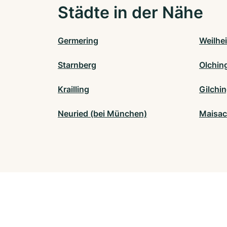
Städte in der Nähe
Germering
Weilhe
Starnberg
Olchin
Krailling
Gilchi
Neuried (bei München)
Maisa