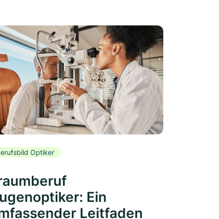
erufsbild Optiker
raumberuf
ugenoptiker: Ein
mfassender Leitfaden