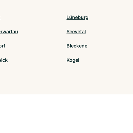
k
Lüneburg
hwartau
Seevetal
rf
Bleckede
ick
Kogel