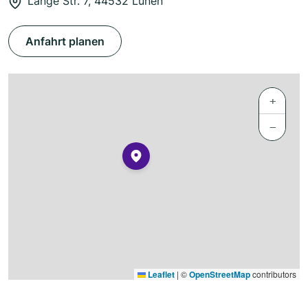
Lange Str. 7, 44532 Lünen
Anfahrt planen
+
−
Leaflet
|
©
OpenStreetMap
contributors