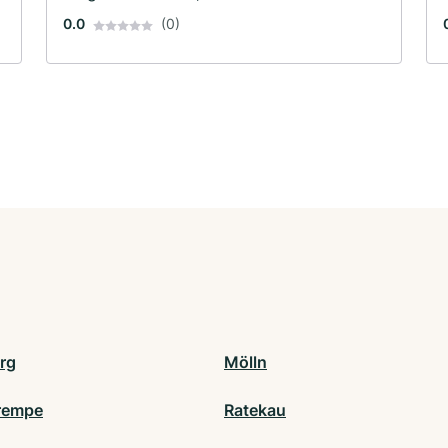
0.0
(0)
rg
Mölln
rempe
Ratekau