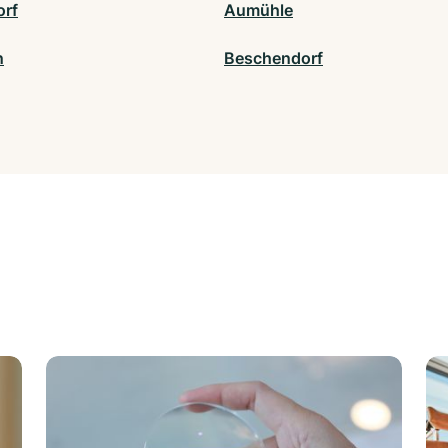
orf
Aumühle
n
Beschendorf