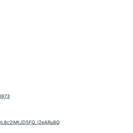
3973
CDL8c2iMtJD5FQ_j2eARu8Q