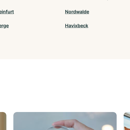
einfurt
Nordwalde
erge
Havixbeck