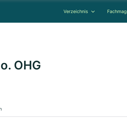
Verzeichnis
Fachmag
Co. OHG
n