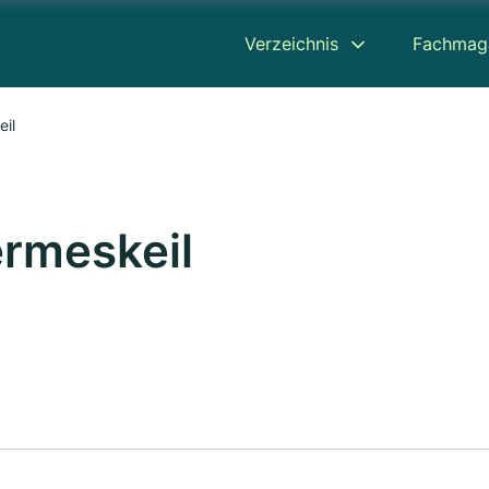
Verzeichnis
Fachmag
eil
ermeskeil