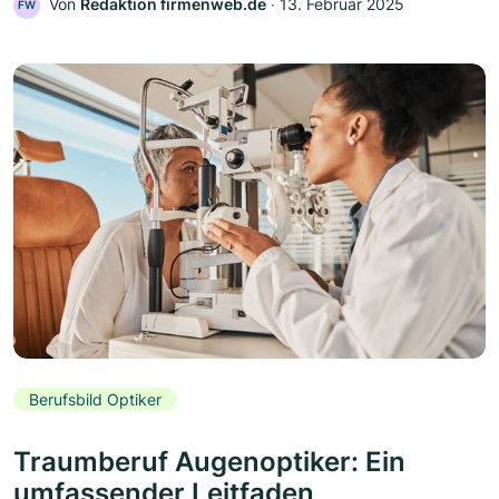
Von
Redaktion firmenweb.de
‧
13. Februar 2025
FW
Berufsbild Optiker
Traumberuf Augenoptiker: Ein
umfassender Leitfaden