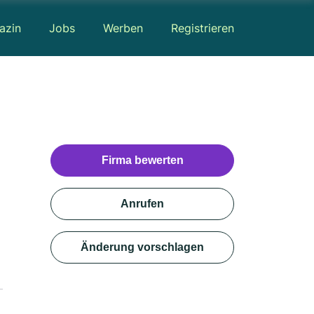
azin
Jobs
Werben
Registrieren
Firma bewerten
Anrufen
Änderung vorschlagen