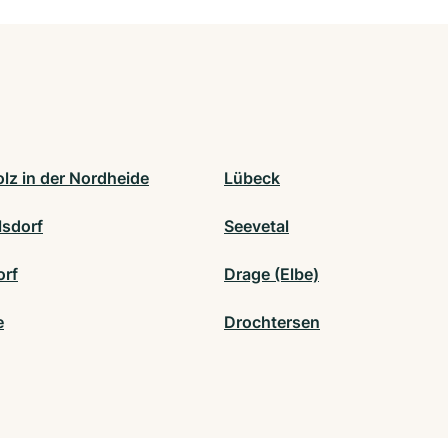
lz in der Nordheide
Lübeck
lsdorf
Seevetal
rf
Drage (Elbe)
e
Drochtersen