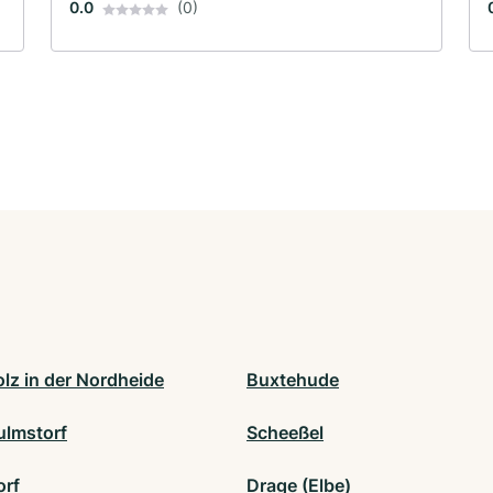
0.0
(0)
lz in der Nordheide
Buxtehude
lmstorf
Scheeßel
rf
Drage (Elbe)