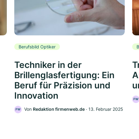
Berufsbild Optiker
B
Techniker in der
T
Brillenglasfertigung: Ein
A
Beruf für Präzision und
u
Innovation
FW
Von
Redaktion firmenweb.de
‧
13. Februar 2025
FW