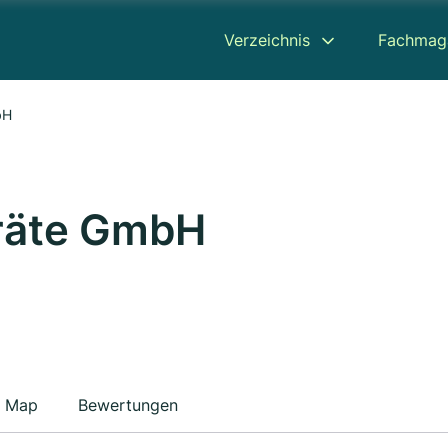
Verzeichnis
Fachmag
bH
räte GmbH
Map
Bewertungen