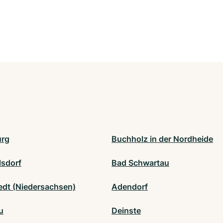
urg
Buchholz in der Nordheide
lsdorf
Bad Schwartau
edt (Niedersachsen)
Adendorf
u
Deinste