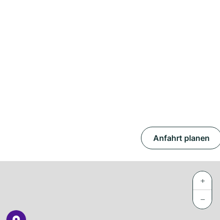
Anfahrt planen
+
−