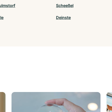
lmstorf
Scheeßel
le
Deinste