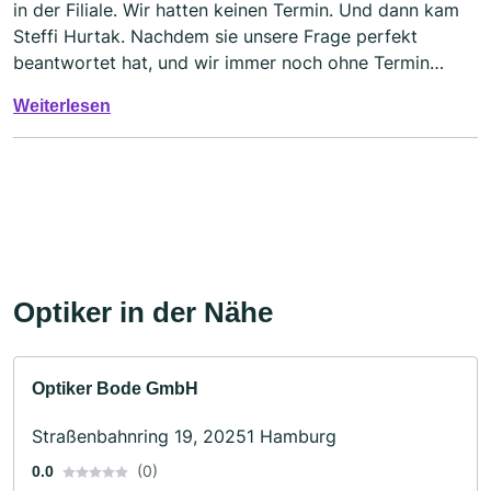
in der Filiale. Wir hatten keinen Termin. Und dann kam
Steffi Hurtak. Nachdem sie unsere Frage perfekt
beantwortet hat, und wir immer noch ohne Termin
waren, hat sie uns höchst professionell zwei Brillen
Weiterlesen
verkauft. Und alles mit einer Engelsgeduld. Fazit: Steffi
Hurtak; mehr geht nicht. Vielen Dank. Bis demnächst.
Wir freuen uns.
Optiker in der Nähe
Optiker Bode GmbH
Straßenbahnring 19, 20251 Hamburg
(0)
0.0