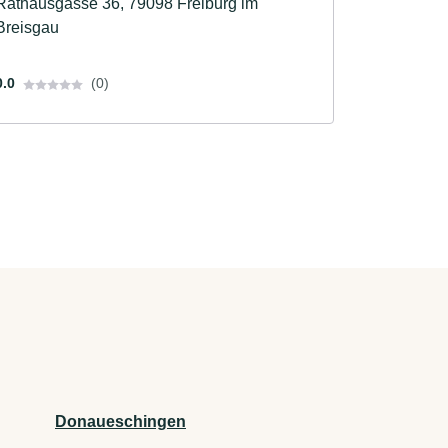
Rathausgasse 36, 79098 Freiburg im
Breisgau
0.0
(0)
Donaueschingen