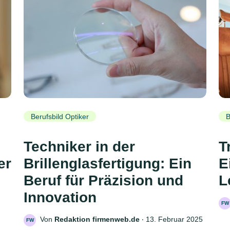
Berufsbild Optiker
B
Techniker in der
T
er
Brillenglasfertigung: Ein
E
Beruf für Präzision und
L
Innovation
FW
Von
Redaktion firmenweb.de
‧
13. Februar 2025
FW