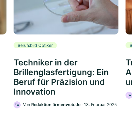
Berufsbild Optiker
B
Techniker in der
T
Brillenglasfertigung: Ein
A
Beruf für Präzision und
u
Innovation
FW
Von
Redaktion firmenweb.de
‧
13. Februar 2025
FW