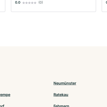
0.0
(0)
Neumünster
rempe
Ratekau
orf
Fehmarn