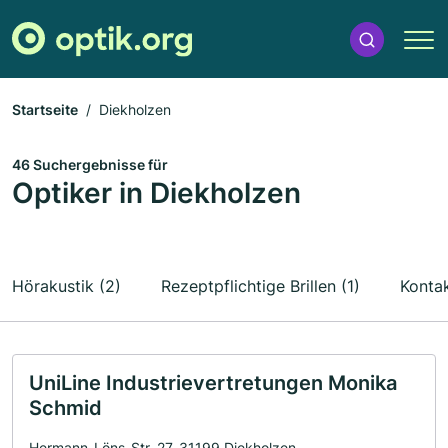
Startseite
Diekholzen
46 Suchergebnisse für
Optiker in Diekholzen
Hörakustik (2)
Rezeptpflichtige Brillen (1)
Kontak
UniLine Industrievertretungen Monika
Schmid
Hermann-Löns-Str. 27, 31199 Diekholzen