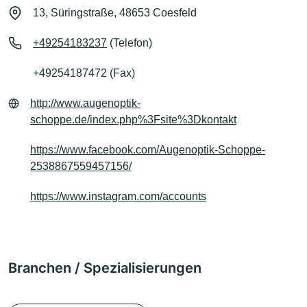
13, Süringstraße, 48653 Coesfeld
+49254183237
(Telefon)
+49254187472 (Fax)
http://www.augenoptik-
schoppe.de/index.php%3Fsite%3Dkontakt
https://www.facebook.com/Augenoptik-Schoppe-
2538867559457156/
https://www.instagram.com/accounts
Branchen / Spezialisierungen