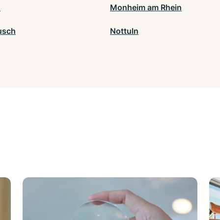
h
Monheim am Rhein
usch
Nottuln