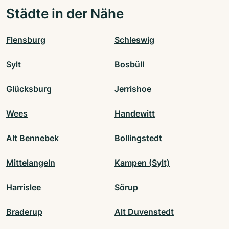
Städte in der Nähe
Flensburg
Schleswig
Sylt
Bosbüll
Glücksburg
Jerrishoe
Wees
Handewitt
Alt Bennebek
Bollingstedt
Mittelangeln
Kampen (Sylt)
Harrislee
Sörup
Braderup
Alt Duvenstedt