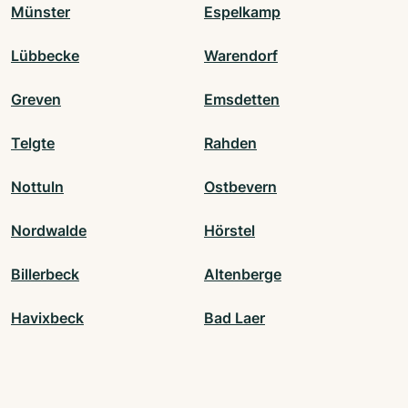
Münster
Espelkamp
Lübbecke
Warendorf
Greven
Emsdetten
Telgte
Rahden
Nottuln
Ostbevern
Nordwalde
Hörstel
Billerbeck
Altenberge
Havixbeck
Bad Laer