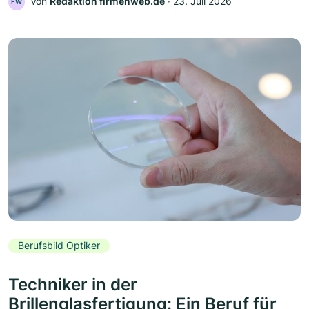
Von
Redaktion firmenweb.de
‧
23. Juli 2026
FW
Berufsbild Optiker
Techniker in der
Brillenglasfertigung: Ein Beruf für