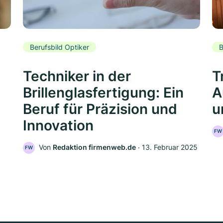
Berufsbild Optiker
B
Techniker in der
T
Brillenglasfertigung: Ein
A
Beruf für Präzision und
u
Innovation
FW
Von
Redaktion firmenweb.de
‧
13. Februar 2025
FW