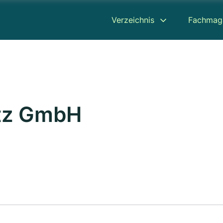
Verzeichnis
Fachmag
tz GmbH