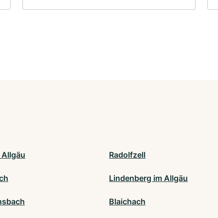
 Allgäu
Radolfzell
ch
Lindenberg im Allgäu
nsbach
Blaichach