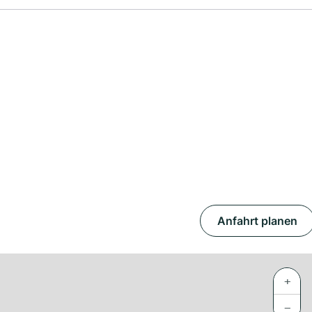
Anfahrt planen
+
−