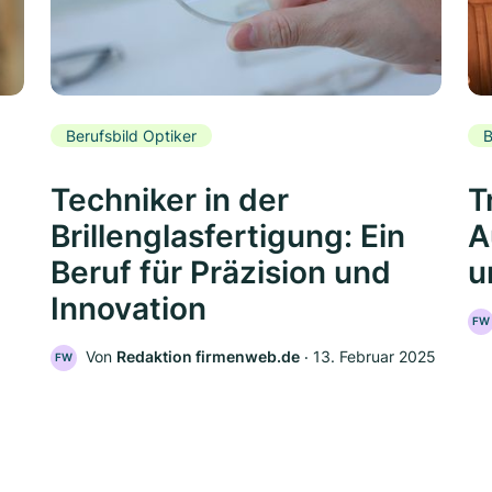
Berufsbild Optiker
B
Techniker in der
T
Brillenglasfertigung: Ein
A
Beruf für Präzision und
u
Innovation
FW
Von
Redaktion firmenweb.de
‧
13. Februar 2025
FW