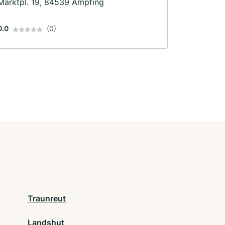
Marktpl. 19, 84539 Ampfing
0.0
(0)
Traunreut
Landshut