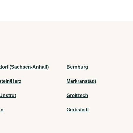
dorf (Sachsen-Anhalt)
Bernburg
stein/Harz
Markranstädt
Unstrut
Groitzsch
rn
Gerbstedt