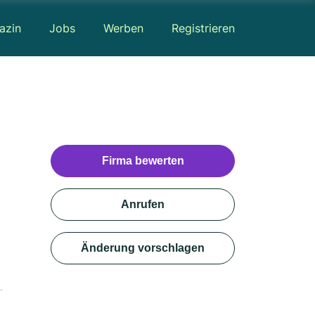
azin
Jobs
Werben
Registrieren
Firma bewerten
Anrufen
Änderung vorschlagen