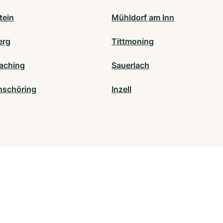
tein
Mühldorf am Inn
erg
Tittmoning
aching
Sauerlach
nschöring
Inzell