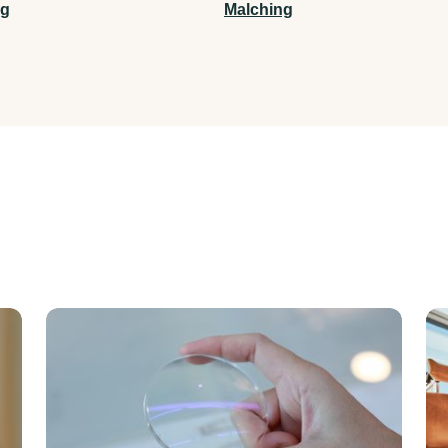
ng
Malching