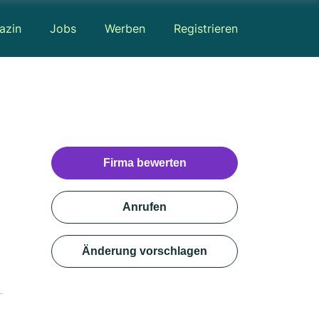
azin
Jobs
Werben
Registrieren
Firma bewerten
Anrufen
Änderung vorschlagen