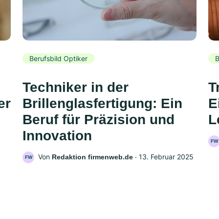
Berufsbild Optiker
B
Techniker in der
T
er
Brillenglasfertigung: Ein
E
Beruf für Präzision und
L
Innovation
FW
Von
‧
13. Februar 2025
Redaktion firmenweb.de
FW