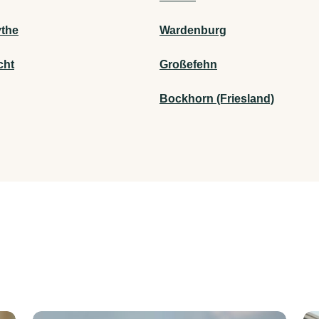
ythe
Wardenburg
cht
Großefehn
Bockhorn (Friesland)