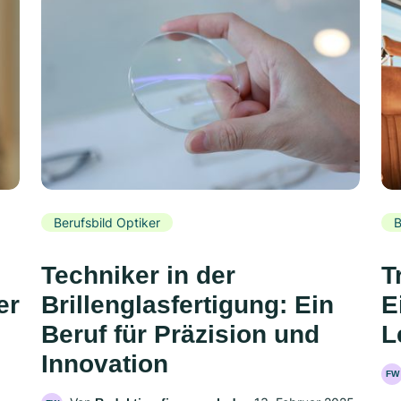
Berufsbild Optiker
B
Techniker in der
T
er
Brillenglasfertigung: Ein
E
Beruf für Präzision und
L
Innovation
FW