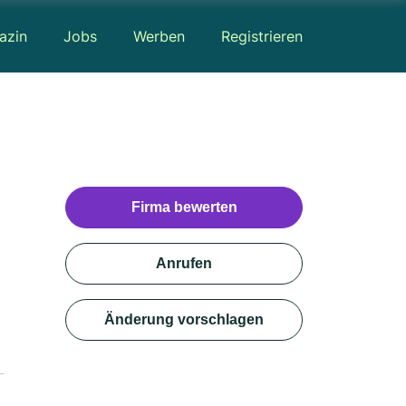
azin
Jobs
Werben
Registrieren
Firma bewerten
Anrufen
Änderung vorschlagen