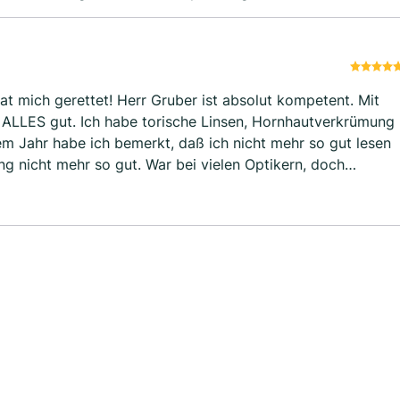
at mich gerettet! Herr Gruber ist absolut kompetent. Mit
 ALLES gut. Ich habe torische Linsen, Hornhautverkrümung
em Jahr habe ich bemerkt, daß ich nicht mehr so gut lesen
 nicht mehr so gut. War bei vielen Optikern, doch
elt. Dann bin ich zu Herrn Gruber in Nürnberg, Regitz Optik
r sofort helfen können, er hat meine Augen angesehen
 und nun kann ich superscharf sehen, beim Lesen und in die
lieber Herr Gruber. Regitz Optik kann ich nur empfehlen.