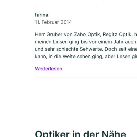
farina
11. Februar 2014
Herr Gruber von Zabo Optik, Regitz Optik, h
meinen Linsen ging bis vor einem Jahr auch
und sehr schlechte Sehwerte. Doch seit ein
kann, in die Weite sehen ging, aber Lesen ging
niemand konnte mir helfen. Ich war verzweif
Weiterlesen
gekommen und Wahnsinn. Herr Gruber hat mi
und mir sofort die richtigen Linsen besorgt
Ferne sehen. Vielen herzlichen lieben Dank, 
Optiker in der Nähe