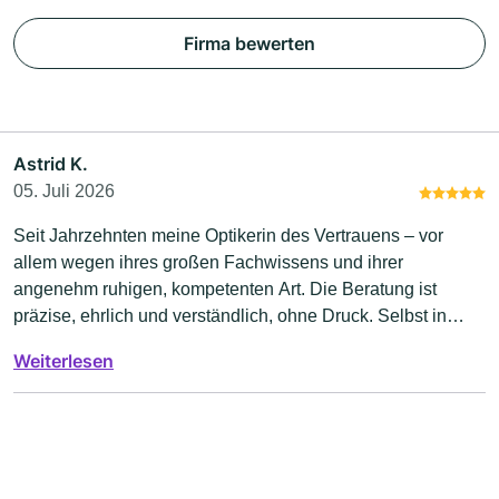
Firma bewerten
Astrid K.
05. Juli 2026
Seit Jahrzehnten meine Optikerin des Vertrauens – vor
allem wegen ihres großen Fachwissens und ihrer
angenehm ruhigen, kompetenten Art. Die Beratung ist
präzise, ehrlich und verständlich, ohne Druck. Selbst in
kleinen „Notfällen“ ist sie sofort zur Stelle, berät zuverlässig
Weiterlesen
und hat immer eine passende Lösung parat. Man fühlt sich
einfach rundum bestens aufgehoben – und geht am Ende
mit dem richtig guten Gefühl nach Hause, bestens beraten
worden zu sein.