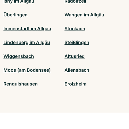
Isny im Allgäu
Radolfzell
Überlingen
Wangen im Allgäu
Immenstadt im Allgäu
Stockach
Lindenberg im Allgäu
Steißlingen
Wiggensbach
Altusried
Moos (am Bodensee)
Allensbach
Renquishausen
Erolzheim