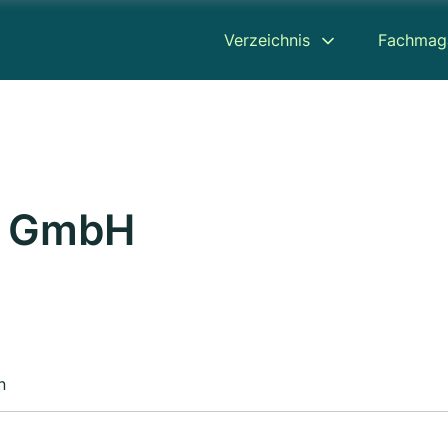
Verzeichnis
Fachmag
s GmbH
n