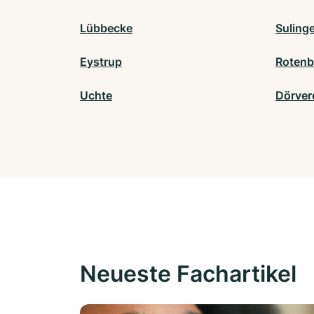
Lübbecke
Suling
Eystrup
Rotenb
Uchte
Dörver
Neueste Fachartikel