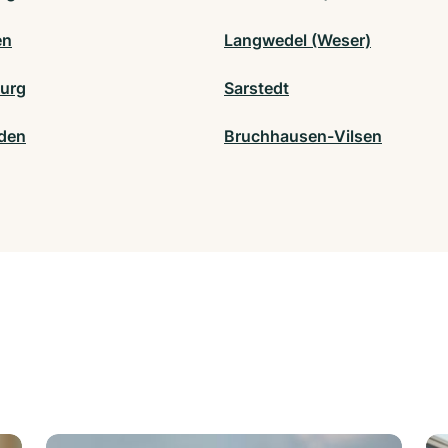
en
Langwedel (Weser)
urg
Sarstedt
den
Bruchhausen-Vilsen