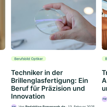
Berufsbild Optiker
B
Techniker in der
T
Brillenglasfertigung: Ein
A
Beruf für Präzision und
u
Innovation
FW
Von
Redaktion firmenweb.de
‧
13. Februar 2025
FW